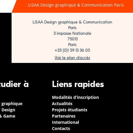
LISAA Design graphique & Communication Paris
LISAA Design graphique & Communication
Paris
3 impasse Nationale
75013
Paris
+33 (0)1 59 13 36 05
Voir le plan d’accès
tudier à
Liens rapides
Modalités d’inscription
n graphique
Actualités
/ Design
Projets étudiants
 & Game
Partenaires
International
Contacts