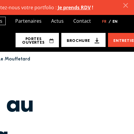
tez-nous votre portfolio :
Je prends RDV
!
s
Partenaires
Actus
Contact
FR
/
EN
PORTES
BROCHURE
ENTRETI
OUVERTES
 Le Mouffetard
s au