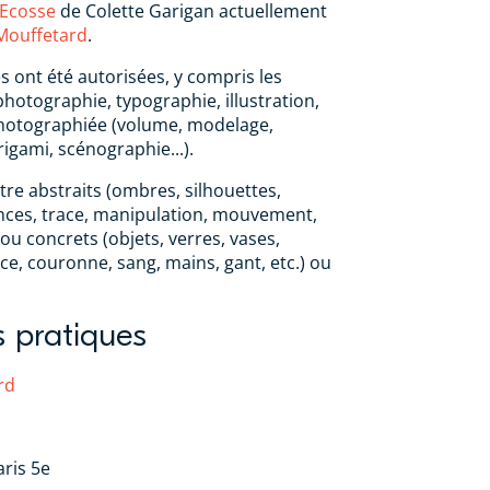
'Ecosse
de Colette Garigan actuellement
Mouffetard
.
s ont été autorisées, y compris les
photographie, typographie, illustration,
hotographiée (volume, modelage,
igami, scénographie...).
tre abstraits (ombres, silhouettes,
ences, trace, manipulation, mouvement,
ou concrets (objets, verres, vases,
ce, couronne, sang, mains, gant, etc.) ou
s pratiques
rd
ris 5e