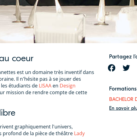
 au coeur
Partagez l’
FACEBOOK
T
nettes est un domaine très inventif dans
aine. Il n'hésite pas à se jouer des
: les étudiants de
LISAA
en
Design
Formations 
ur mission de rendre compte de cette
BACHELOR 
En savoir pl
libre
crivent graphiquement l'univers,
s profond de la pièce de théâtre
Lady