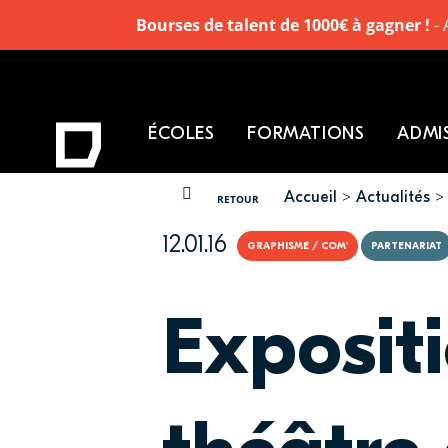
Bourses de talent de 1000€ à gagner !
- 
ÉCOLES
FORMATIONS
ADMI
Accueil
Actualités
VOUS ÊTES ICI
RETOUR
12.01.16
GRAPHISME / COM'
PARTENARIAT
Expositi