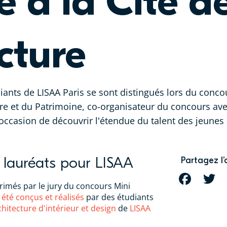
 à la Cité d
ecture
udiants de LISAA Paris se sont distingués lors du con
ture et du Patrimoine, co-organisateur du concours ave
L'occasion de découvrir l'étendue du talent des jeunes
s lauréats pour LISAA
Partagez l’
FACEBOOK
T
primés par le jury du concours Mini
 été conçus et réalisés
par des étudiants
chitecture d'intérieur et design
de
LISAA