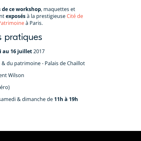
s de ce workshop
, maquettes et
ont
exposés
à la prestigieuse
Cité de
 Patrimoine
à Paris.
s pratiques
 au 16 juillet
2017
e & du patrimoine - Palais de Chaillot
ent Wilson
éro)
 samedi & dimanche de
11h à 19h