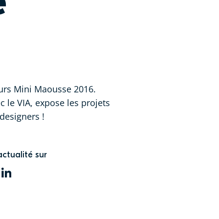
e
cours Mini Maousse 2016.
c le VIA, expose les projets
 designers !
actualité sur
WITTER
LINKEDIN