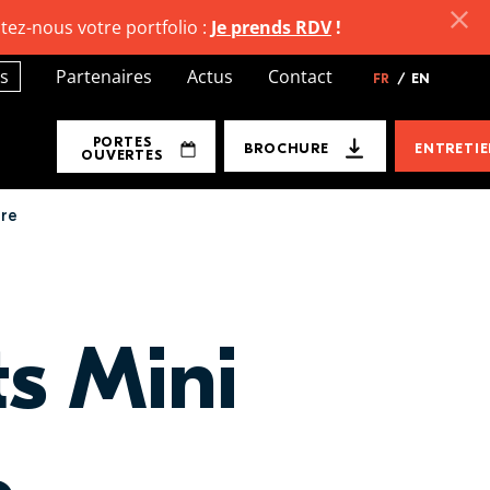
tez-nous votre portfolio :
Je prends RDV
!
s
Partenaires
Actus
Contact
FR
/
EN
PORTES
BROCHURE
ENTRETI
OUVERTES
ure
ts Mini