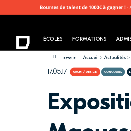
Bourses de talent de 1000€ à gagner !
- 
ÉCOLES
FORMATIONS
ADMI
Accueil
Actualités
VOUS ÊTES ICI
RETOUR
17.05.17
ARCHI / DESIGN
CONCOURS
L
Expositi