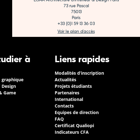
73 rue Pascal
75013
Paris
+33 (0)1 59 13 36 03
Voir le plan d’accès
tudier à
Liens rapides
Modalités d’inscription
n graphique
Actualités
/ Design
Projets étudiants
 & Game
Partenaires
International
Contacts
Equipes de direction
FAQ
Certificat Qualiopi
Indicateurs CFA