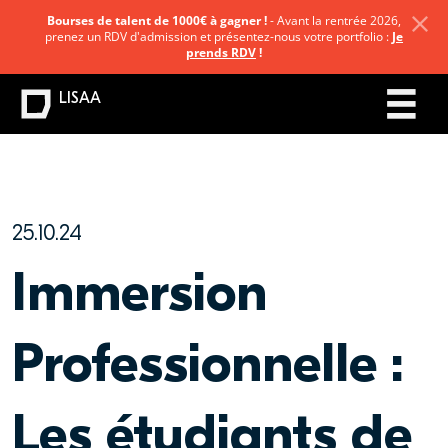
Bourses de talent de 1000€ à gagner !
- Avant la rentrée 2026,
prenez un RDV d'admission et présentez-nous votre portfolio :
Je
prends RDV
!
LISAA
25.10.24
Immersion
Professionnelle :
Les étudiants de