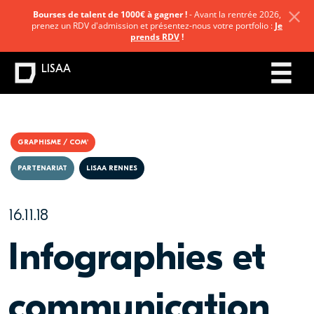
Bourses de talent de 1000€ à gagner !
- Avant la rentrée 2026,
prenez un RDV d'admission et présentez-nous votre portfolio :
Je
prends RDV
!
LISAA
GRAPHISME / COM'
PARTENARIAT
LISAA RENNES
16.11.18
Infographies et
communication