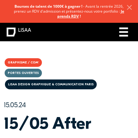
Bourses de talent de 1000€ à gagner !
- Avant la rentrée 2026,
prenez un RDV d'admission et présentez-nous votre portfolio :
Je
prends RDV
!
LISAA
GRAPHISME / COM'
PORTES OUVERTES
LISAA DESIGN GRAPHIQUE & COMMUNICATION PARIS
15.05.24
15/05 After