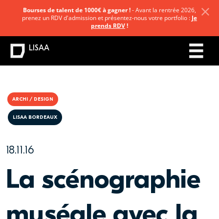
Bourses de talent de 1000€ à gagner !
- Avant la rentrée 2026,
prenez un RDV d'admission et présentez-nous votre portfolio :
Je
prends RDV
!
LISAA
ARCHI / DESIGN
LISAA BORDEAUX
18.11.16
La scénographie
muséale avec la