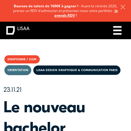
Bourses de talent de 1000€ à gagner !
- Avant la rentrée 2026,
prenez un RDV d'admission et présentez-nous votre portfolio :
Je
prends RDV
!
LISAA
GRAPHISME / COM'
ORIENTATION
LISAA DESIGN GRAPHIQUE & COMMUNICATION PARIS
23.11.21
Le nouveau
bachelor