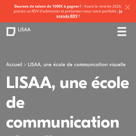
Bourses de talent de 1000€ à gagner !
- Avant la rentrée 2026,
prenez un RDV d'admission et présentez-nous votre portfolio :
Je
prends RDV
!
LISAA
Vous êtes ici
Accueil
LISAA, une école de communication visuelle
LISAA, une école
de
communication