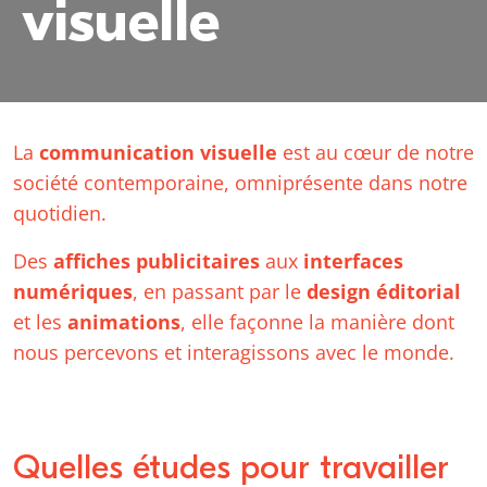
visuelle
La
communication visuelle
est au cœur de notre
société contemporaine, omniprésente dans notre
quotidien.
Des
affiches publicitaires
aux
interfaces
numériques
, en passant par le
design éditorial
et les
animations
, elle façonne la manière dont
nous percevons et interagissons avec le monde.
Quelles études pour travailler