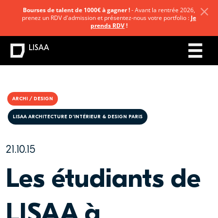
Bourses de talent de 1000€ à gagner !
- Avant la rentrée 2026,
prenez un RDV d'admission et présentez-nous votre portfolio :
Je
prends RDV
!
LISAA
ARCHI / DESIGN
LISAA ARCHITECTURE D’INTÉRIEUR & DESIGN PARIS
21.10.15
Les étudiants de
LISAA à