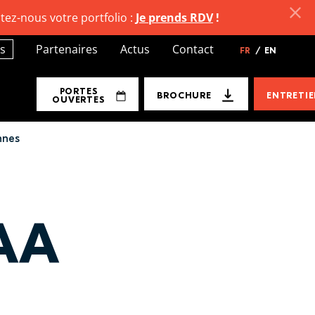
tez-nous votre portfolio :
Je prends RDV
!
s
Partenaires
Actus
Contact
FR
/
EN
PORTES
BROCHURE
ENTRETI
OUVERTES
nnes
SAA