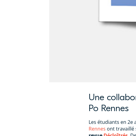
Une collabor
Po Rennes
Les étudiants en 2e
Rennes
ont travaillé
revue
Décloîtrés
. D