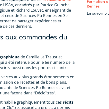
Formation d
de LISAA, encadrés par Patrice Guinche,
Rennes
ique et Richard Louvet, enseignant de
En savoir pl
 et ceux de Sciences-Po Rennes en 3e
permet de partager expériences et
 de ces derniers.
nts aux commandes du
 graphique
de Camille Le Treust et
qui a été retenue pour le 6e numéro de la
vrirez aussi dans les photos ci-contre.
uvertes aux plus grands étonnements en
mission de recettes et de bons plans,
tudiants de Sciences-Po Rennes se vit et
et une façons dans “Décloîtrés”.
ont habillé graphiquement tous ces
récits
eur Cloître, associé au projet, a permis