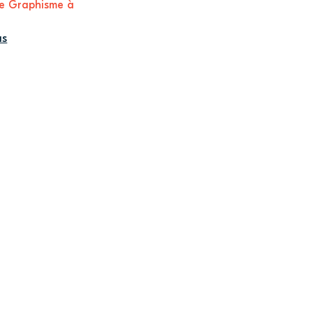
e Graphisme à
us