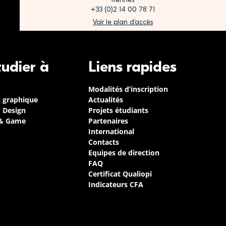
+33 (0)2 14 00 78 71
Voir le plan d’accès
tudier à
Liens rapides
Modalités d’inscription
n graphique
Actualités
/ Design
Projets étudiants
 & Game
Partenaires
International
Contacts
Equipes de direction
FAQ
Certificat Qualiopi
Indicateurs CFA