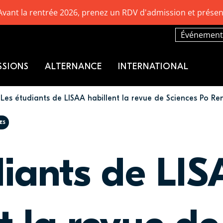
Avant la rentrée 2026, prenez un RDV d'admission et présen
Événement
SSIONS
ALTERNANCE
INTERNATIONAL
Les étudiants de LISAA habillent la revue de Sciences Po Re
ES
diants de LI