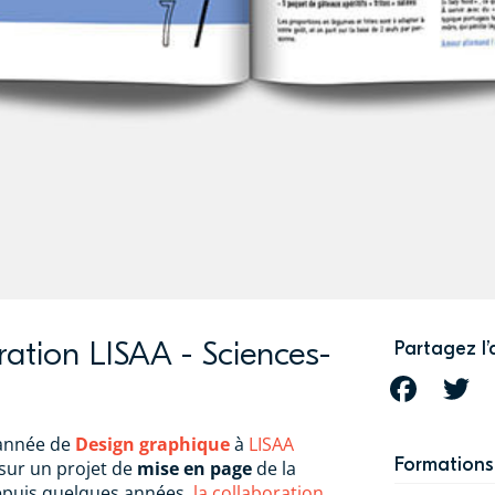
ation LISAA - Sciences-
Partagez l’
FACEBOOK
T
 année de
Design graphique
à
LISAA
Formations 
 sur un projet de
mise en page
de la
epuis quelques années,
la collaboration