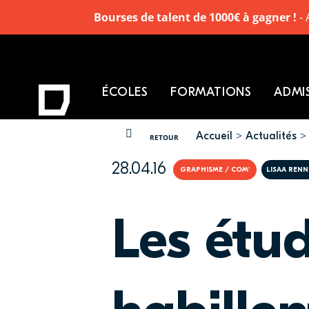
Bourses de talent de 1000€ à gagner !
- 
ÉCOLES
FORMATIONS
ADMI
Accueil
Actualités
VOUS ÊTES ICI
RETOUR
28.04.16
GRAPHISME / COM'
LISAA RENN
Les étu