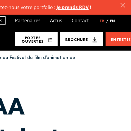
tez-nous votre portfolio :
Je prends RDV
!
s
Partenaires
Actus
Contact
FR
/
EN
PORTES
BROCHURE
ENTRETI
OUVERTES
 du Festival du film d’animation de
SAA