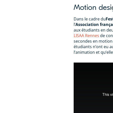
Motion desi
Dans le cadre du
Fes
l’
Association franç
aux étudiants en d
LISAA Rennes
de conc
secondes en motion d
étudiants n’ont eu au
l’animation et qu’ell