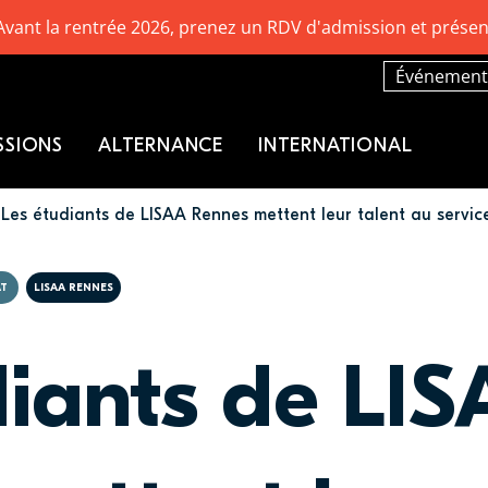
Avant la rentrée 2026, prenez un RDV d'admission et présen
Événement
SSIONS
ALTERNANCE
INTERNATIONAL
Les étudiants de LISAA Rennes mettent leur talent au service
AT
LISAA RENNES
diants de LI