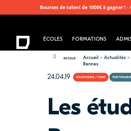
Bourses de talent de 1000€ à gagner !
- 
ÉCOLES
FORMATIONS
ADMI
Accueil
Actualités
VOUS ÊTES ICI
RETOUR
Rennes
24.04.19
GRAPHISME / COM'
PARTENARI
Les étu