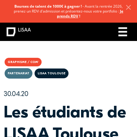
Bourses de talent de 1000€ à gagner !
- Avant la rentrée 2026,
prenez un RDV d'admission et présentez-nous votre portfolio :
Je
prends RDV
!
LISAA
GRAPHISME / COM'
PARTENARIAT
LISAA TOULOUSE
30.04.20
Les étudiants de
LISAA Toulouse