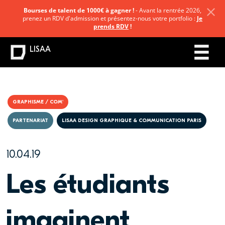
Bourses de talent de 1000€ à gagner !
- Avant la rentrée 2026,
prenez un RDV d'admission et présentez-nous votre portfolio :
Je
prends RDV
!
LISAA
GRAPHISME / COM'
PARTENARIAT
LISAA DESIGN GRAPHIQUE & COMMUNICATION PARIS
10.04.19
Les étudiants
imaginent