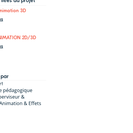
liées au projet
nimation 3D
us
NIMATION 2D/3D
us
 par
rt
e pédagogique
perviseur &
 Animation & Effets