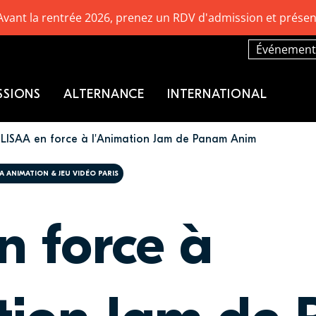
Avant la rentrée 2026, prenez un RDV d'admission et présen
Événement
SSIONS
ALTERNANCE
INTERNATIONAL
LISAA en force à l'Animation Jam de Panam Anim
AA ANIMATION & JEU VIDÉO PARIS
n force à