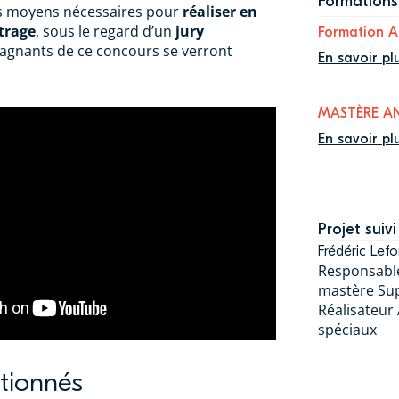
Formations 
es moyens nécessaires pour
réaliser en
trage
, sous le regard d’un
jury
Formation A
gagnants de ce concours se verront
En savoir pl
MASTÈRE A
En savoir pl
Projet suivi
Frédéric Lefo
Responsabl
mastère Su
Réalisateur
spéciaux
ctionnés