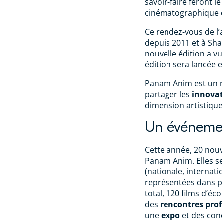
savoir-faire feront l
cinématographique 
Ce rendez-vous de l’a
depuis 2011 et à Sha
nouvelle édition a v
édition sera lancée 
Panam Anim est un m
partager les
innovat
dimension artistique
Un événemen
Cette année, 20 nouv
Panam Anim. Elles se
(nationale, internati
représentées dans p
total, 120 films d’éc
des
rencontres prof
une
expo
et des con