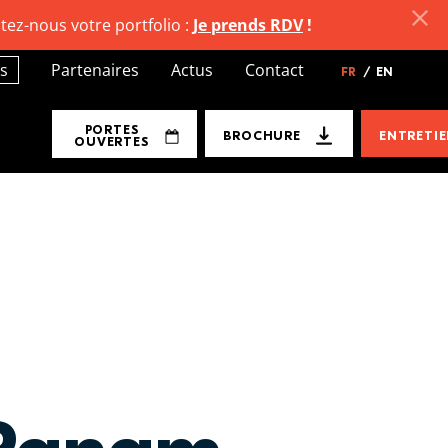
tez-nous votre portfolio :
Je prends RDV
!
s
Partenaires
Actus
Contact
FR
/
EN
PORTES
BROCHURE
ENTRETI
OUVERTES