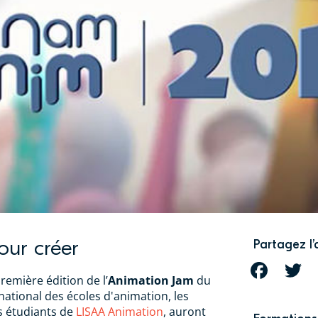
our créer
Partagez l’
FACEBOOK
T
remière édition de l’
Animation Jam
du
rnational des écoles d'animation, les
es étudiants de
LISAA Animation
, auront