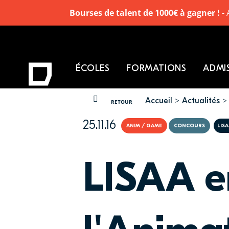
Bourses de talent de 1000€ à gagner !
- 
ÉCOLES
FORMATIONS
ADMI
Accueil
Actualités
VOUS ÊTES ICI
RETOUR
25.11.16
ANIM / GAME
CONCOURS
LIS
LISAA e