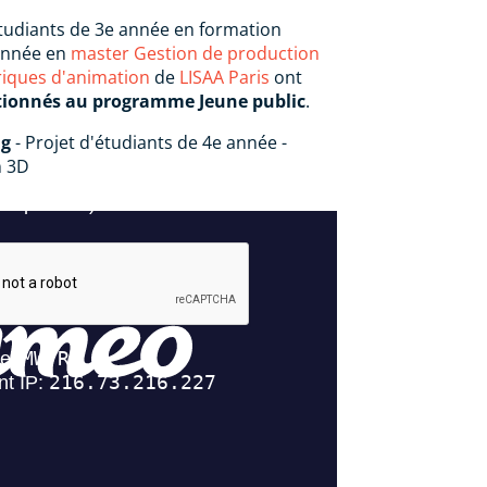
étudiants de 3e année en formation
année en
master Gestion de production
iques d'animation
de
LISAA Paris
ont
tionnés au programme Jeune public
.
ng
- Projet d'étudiants de 4e année -
n 3D