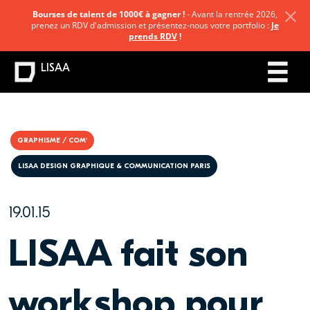
Bourses de talent de 1000€ à gagner !
- Avant la rentrée 2026,
prenez un RDV d'admission et présentez-nous votre portfolio :
Je
prends RDV
!
LISAA
GRAPHISME / COM'
LISAA DESIGN GRAPHIQUE & COMMUNICATION PARIS
19.01.15
LISAA fait son
workshop pour