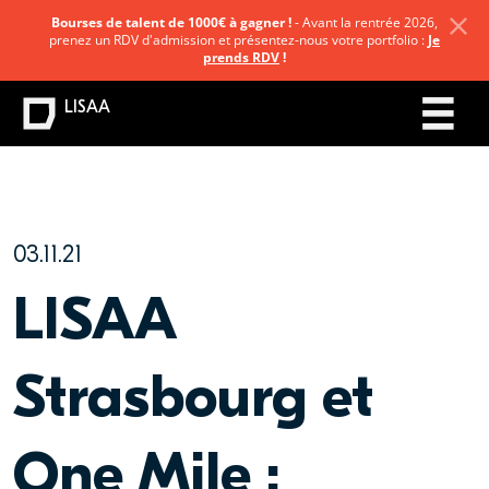
Bourses de talent de 1000€ à gagner !
- Avant la rentrée 2026,
prenez un RDV d'admission et présentez-nous votre portfolio :
Je
prends RDV
!
LISAA
03.11.21
LISAA
Strasbourg et
One Mile :