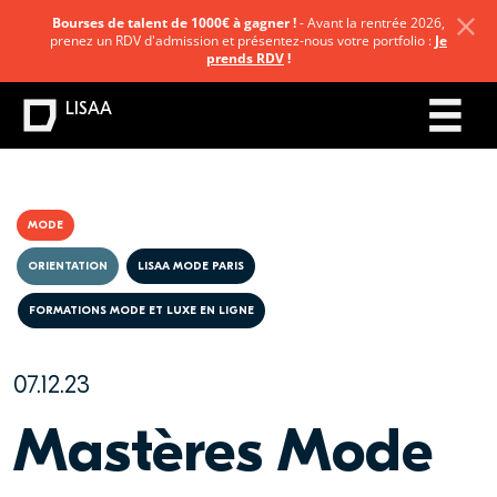
Bourses de talent de 1000€ à gagner !
- Avant la rentrée 2026,
prenez un RDV d'admission et présentez-nous votre portfolio :
Je
prends RDV
!
LISAA
MODE
ORIENTATION
LISAA MODE PARIS
FORMATIONS MODE ET LUXE EN LIGNE
07.12.23
Mastères Mode