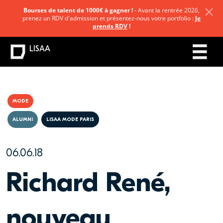
Bourses de talent de 1000€ à gagner !
- Avant la rentrée 2026,
prenez un RDV d'admission et présentez-nous votre portfolio :
Je
prends RDV
!
LISAA
MODE
ALUMNI
LISAA MODE PARIS
06.06.18
Richard René,
nouveau