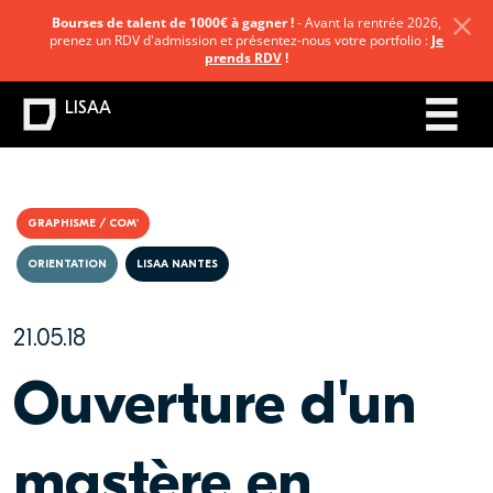
Bourses de talent de 1000€ à gagner !
- Avant la rentrée 2026,
prenez un RDV d'admission et présentez-nous votre portfolio :
Je
prends RDV
!
LISAA
GRAPHISME / COM'
ORIENTATION
LISAA NANTES
21.05.18
Ouverture d'un
mastère en