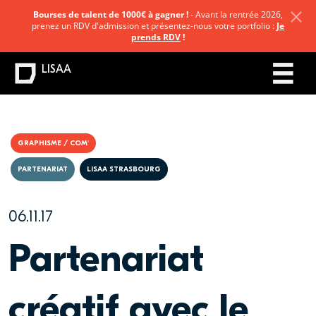
Bourses de talent de 1000€ à gagner !
- Avant la rentrée 2026,
prenez un RDV d'admission et présentez-nous votre portfolio :
Je
prends RDV
!
LISAA
GRAPHISME / COM'
PARTENARIAT
LISAA STRASBOURG
06.11.17
Partenariat
créatif avec le