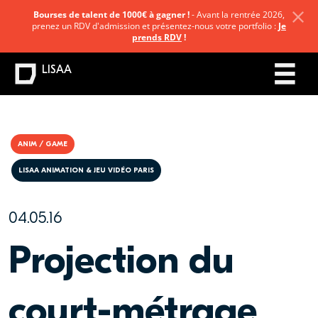
Bourses de talent de 1000€ à gagner !
- Avant la rentrée 2026,
prenez un RDV d'admission et présentez-nous votre portfolio :
Je
prends RDV
!
LISAA
ANIM / GAME
LISAA ANIMATION & JEU VIDÉO PARIS
04.05.16
Projection du
court-métrage