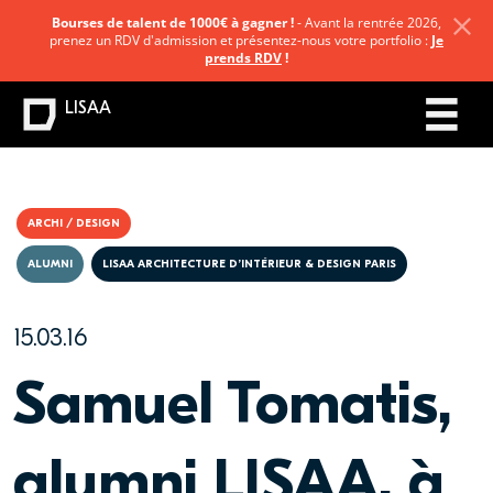
Bourses de talent de 1000€ à gagner !
- Avant la rentrée 2026,
prenez un RDV d'admission et présentez-nous votre portfolio :
Je
prends RDV
!
LISAA
ARCHI / DESIGN
ALUMNI
LISAA ARCHITECTURE D’INTÉRIEUR & DESIGN PARIS
15.03.16
Samuel Tomatis,
alumni LISAA, à