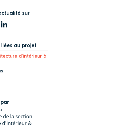
actualité sur
WITTER
LINKEDIN
liées au projet
itecture d’intérieur à
us
 par
o
 de la section
 d'intérieur &