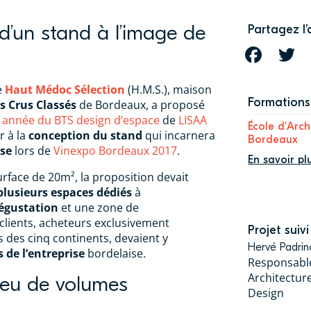
d’un stand à l’image de
Partagez l’
FACEBOOK
T
e
Haut Médoc Sélection
(H.M.S.), maison
Formations 
s Crus Classés
de Bordeaux, a proposé
 année du BTS design d’espace
de
LISAA
École d'Arch
r à la
conception du stand
qui incarnera
Bordeaux
ise
lors de
Vinexpo Bordeaux 2017
.
En savoir pl
rface de 20m², la proposition devait
plusieurs espaces dédiés
à
égustation
et une zone de
 clients, acheteurs exclusivement
Projet suivi
 des cinq continents, devaient y
Hervé Padrin
 de l’entreprise
bordelaise.
Responsable
Architecture
jeu de volumes
Design