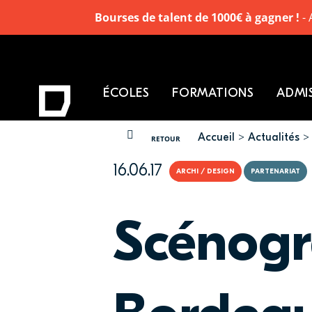
Bourses de talent de 1000€ à gagner !
- 
ÉCOLES
FORMATIONS
ADMI
Accueil
Actualités
VOUS ÊTES ICI
RETOUR
16.06.17
ARCHI / DESIGN
PARTENARIAT
Scénogr