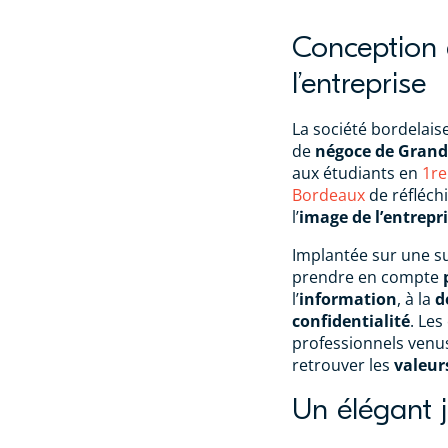
Conception 
l’entreprise
La société bordelais
de
négoce de Grand
aux étudiants en
1re
Bordeaux
de réfléchi
l’
image de l’entrepr
Implantée sur une su
prendre en compte
l’
information
, à la
d
confidentialité
. Les
professionnels venus
retrouver les
valeurs
Un élégant 