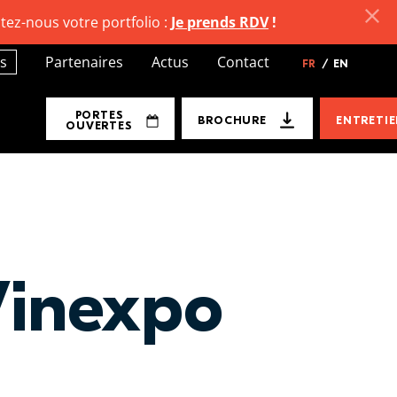
tez-nous votre portfolio :
Je prends RDV
!
s
Partenaires
Actus
Contact
FR
/
EN
PORTES
BROCHURE
ENTRETI
OUVERTES
Vinexpo