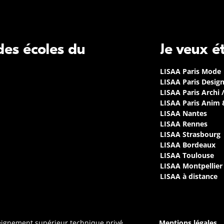
 des écoles du
Je veux é
LISAA Paris Mode
LISAA Paris Desig
LISAA Paris Archi 
LISAA Paris Anim
LISAA Nantes
LISAA Rennes
LISAA Strasbourg
LISAA Bordeaux
LISAA Toulouse
LISAA Montpellier
LISAA à distance
seignement supérieur technique privé
Mentions légales