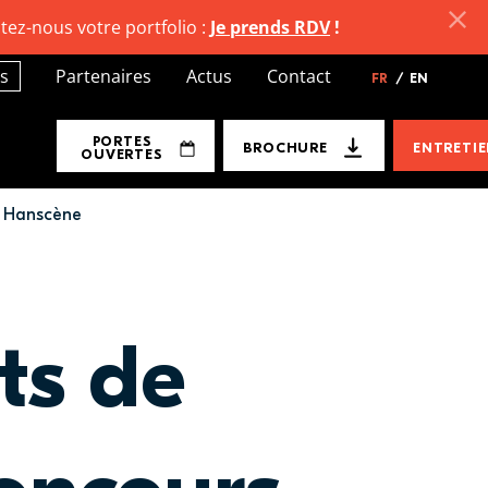
tez-nous votre portfolio :
Je prends RDV
!
s
Partenaires
Actus
Contact
FR
/
EN
PORTES
BROCHURE
ENTRETI
OUVERTES
s Hanscène
ts de