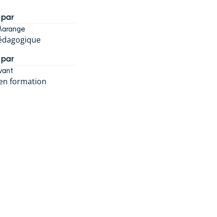
 par
Marange
pédagogique
 par
vant
 en formation