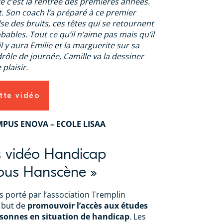
e c’est la rentrée des premières années.
t. Son coach l’a préparé à ce premier
lse des bruits, ces têtes qui se retournent
ables. Tout ce qu’il n’aime pas mais qu’il
il y aura Emilie et la marguerite sur sa
 drôle de journée, Camille va la dessiner
 plaisir.
tte vidéo
AMPUS ENOVA – ECOLE LISAA
s vidéo Handicap
Tous Hanscène »
rs porté par l’association Tremplin
 but de
promouvoir l’accès aux études
rsonnes en situation de handicap
. Les