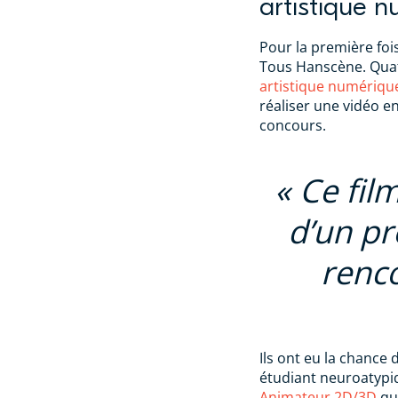
artistique 
Pour la première foi
Tous Hanscène. Qua
artistique numériqu
réaliser une vidéo 
concours.
Ce film
d’un pr
renco
Ils ont eu la chance
étudiant neuroatypi
Animateur 2D/3D
qui