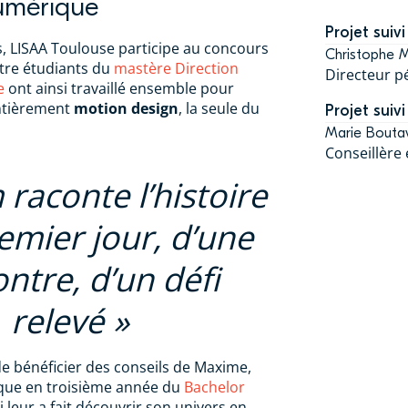
numérique
Projet suivi
s, LISAA Toulouse participe au concours
Christophe 
tre étudiants du
mastère Direction
Directeur 
e
ont ainsi travaillé ensemble pour
entièrement
motion
design
, la seule du
Projet suivi
Marie Bouta
Conseillère
 raconte l’histoire
emier jour, d’une
ntre, d’un défi
relevé
 de bénéficier des conseils de Maxime,
que en troisième année du
Bachelor
 leur a fait découvrir son univers en