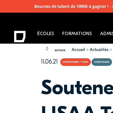
Bourses de talent de 1000€ à gagner !
- 
ÉCOLES
FORMATIONS
ADMI
Accueil
Actualités
VOUS ÊTES ICI
RETOUR
11.06.21
GRAPHISME / COM'
CONCOURS
Soutene