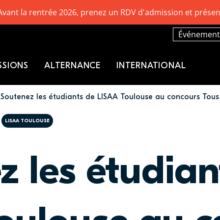
Avant la rentrée 2026, prenez un RDV d'admission et présen
Événement
SSIONS
ALTERNANCE
INTERNATIONAL
Soutenez les étudiants de LISAA Toulouse au concours Tou
LISAA TOULOUSE
z les étudian