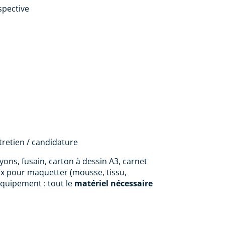
spective
tretien / candidature
yons, fusain, carton à dessin A3, carnet
ux pour maquetter (mousse, tissu,
équipement : tout le
matériel nécessaire