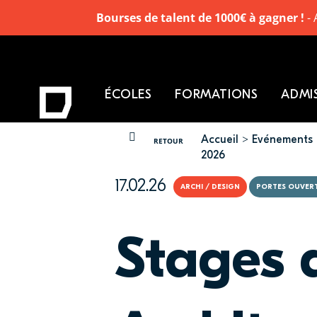
Bourses de talent de 1000€ à gagner !
- 
ÉCOLES
FORMATIONS
ADMI
Accueil
Evénements
VOUS ÊTES ICI
RETOUR
2026
17.02.26
ARCHI / DESIGN
PORTES OUVER
Stages 