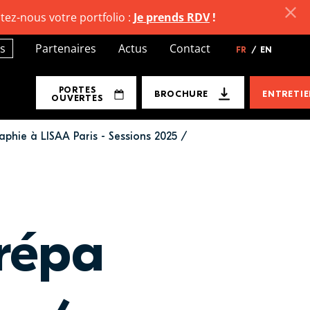
tez-nous votre portfolio :
Je prends RDV
!
s
Partenaires
Actus
Contact
FR
/
EN
PORTES
BROCHURE
ENTRETI
OUVERTES
phie à LISAA Paris - Sessions 2025 /
répa