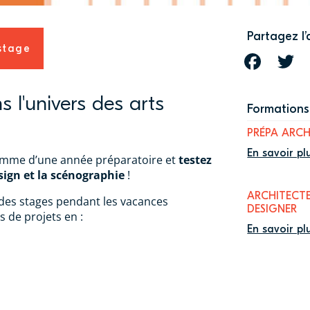
Partagez l’
 stage
FACEBOOK
T
 l'univers des arts
Formations 
PRÉPA ARCH
En savoir pl
amme d’une année préparatoire et
testez
esign et la scénographie
!
ARCHITECTE
des stages pendant les vacances
DESIGNER
s de projets en :
En savoir pl