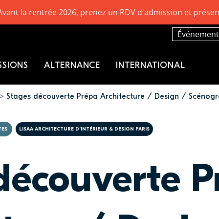
Avant la rentrée 2026, prenez un RDV d'admission et présen
Événement
SSIONS
ALTERNANCE
INTERNATIONAL
Stages découverte Prépa Architecture / Design / Scénogra
TES
LISAA ARCHITECTURE D’INTÉRIEUR & DESIGN PARIS
découverte P