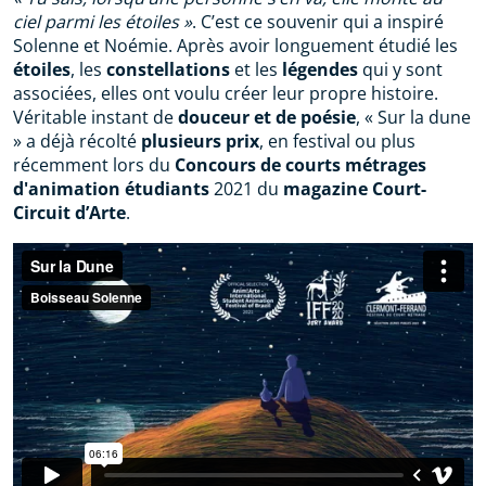
ciel parmi les étoiles »
. C’est ce souvenir qui a inspiré
Solenne et Noémie. Après avoir longuement étudié les
étoiles
, les
constellations
et les
légendes
qui y sont
associées, elles ont voulu créer leur propre histoire.
Véritable instant de
douceur et de poésie
, « Sur la dune
» a déjà récolté
plusieurs prix
, en festival ou plus
récemment lors du
Concours de courts métrages
d'animation étudiants
2021 du
magazine Court-
Circuit d’Arte
.