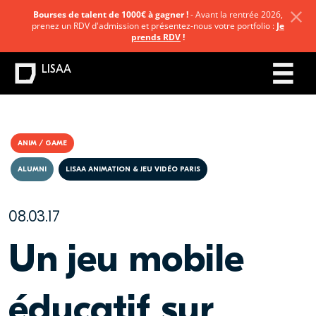
Bourses de talent de 1000€ à gagner !
- Avant la rentrée 2026,
prenez un RDV d'admission et présentez-nous votre portfolio :
Je
prends RDV
!
LISAA
ANIM / GAME
ALUMNI
LISAA ANIMATION & JEU VIDÉO PARIS
08.03.17
Un jeu mobile
éducatif sur