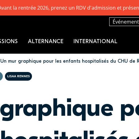
Avant la rentrée 2026, prenez un RDV d'admission et présen
Événement
SSIONS
ALTERNANCE
INTERNATIONAL
Un mur graphique pour les enfants hospitalisés du CHU de 
LISAA RENNES
graphique po