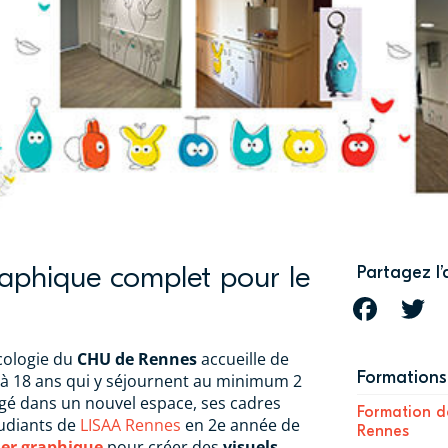
raphique complet pour le
Partagez l’
FACEBOOK
T
cologie du
CHU de Rennes
accueille de
Formations 
 à 18 ans qui y séjournent au minimum 2
é dans un nouvel espace, ses cadres
Formation d
tudiants de
LISAA Rennes
en 2e année de
Rennes
er graphique
pour créer des
visuels