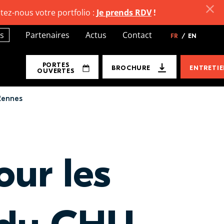
tez-nous votre portfolio :
Je prends RDV
!
s
Partenaires
Actus
Contact
FR
/
EN
PORTES
BROCHURE
ENTRETI
OUVERTES
Rennes
ur les