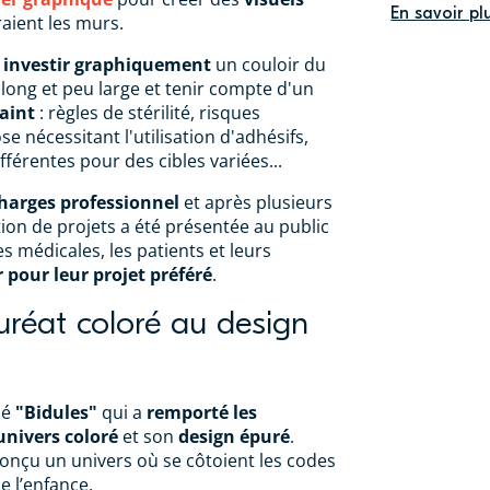
En savoir pl
raient les murs.
û
investir graphiquement
un couloir du
 long et peu large et tenir compte d'un
raint
: règles de stérilité, risques
e nécessitant l'utilisation d'adhésifs,
fférentes pour des cibles variées...
charges professionnel
et après plusieurs
ion de projets a été présentée au public
s médicales, les patients et leurs
 pour leur projet préféré
.
uréat coloré au design
mé
"Bidules"
qui a
remporté les
univers coloré
et son
design épuré
.
conçu un univers où se côtoient les codes
e l’enfance.