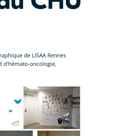
s du CHU
graphique de LISAA Rennes
té d'hémato-oncologie,