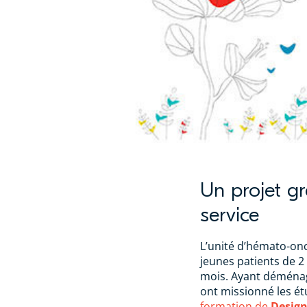
Un projet g
service
L’unité d’hémato-on
jeunes patients de 2
mois. Ayant déménag
ont missionné les é
formation de
Design