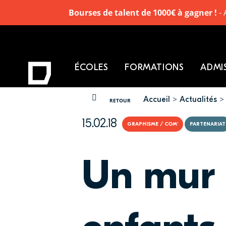
Bourses de talent de 1000€ à gagner !
- 
ÉCOLES
FORMATIONS
ADMI
Accueil
Actualités
VOUS ÊTES ICI
RETOUR
15.02.18
GRAPHISME / COM'
PARTENARIAT
Un mur 