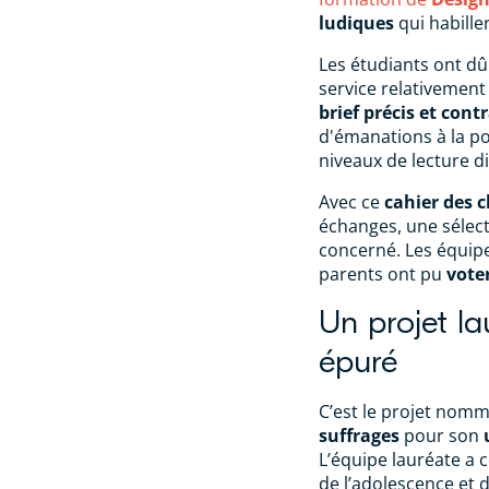
ludiques
qui habille
Les étudiants ont d
service relativement
brief précis et cont
d'émanations à la pos
niveaux de lecture di
Avec ce
cahier des 
échanges, une sélect
concerné. Les équipe
parents ont pu
voter
Un projet la
épuré
C’est le projet nom
suffrages
pour son
L’équipe lauréate a 
de l’adolescence et d