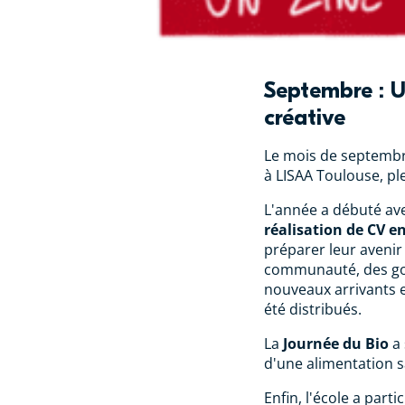
Septembre : U
créative
Le mois de septembr
à LISAA Toulouse, ple
L'année a débuté av
réalisation de CV e
préparer leur avenir
communauté, des go
nouveaux arrivants e
été distribués.
La
Journée du Bio
a 
d'une alimentation sa
Enfin, l'école a parti