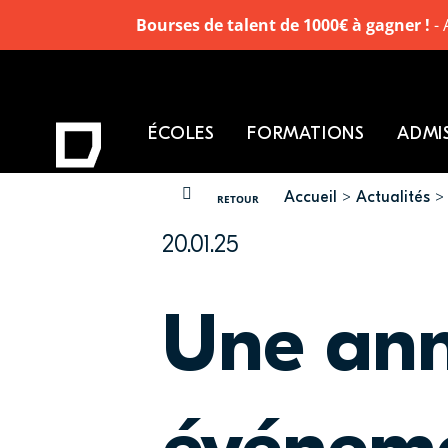
Bourses de talent de 1000€ à gagner !
- 
ÉCOLES
FORMATIONS
ADMI
Accueil
Actualités
VOUS ÊTES ICI
RETOUR
20.01.25
Une ann