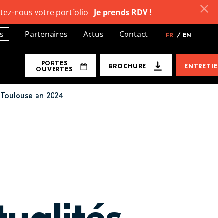
tez-nous votre portfolio :
Je prends RDV
!
s
Partenaires
Actus
Contact
FR
/
EN
PORTES
BROCHURE
ENTRETI
OUVERTES
 Toulouse en 2024