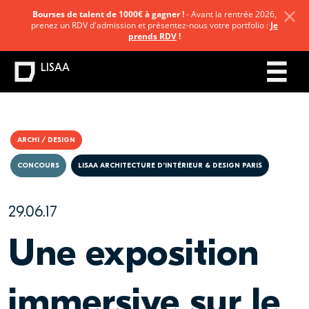
Bourses de talent de 1000€ à gagner !
- Avant la rentrée 2026,
prenez un RDV d'admission et présentez-nous votre portfolio :
Je
prends RDV
!
LISAA
ARCHI / DESIGN
CONCOURS
LISAA ARCHITECTURE D’INTÉRIEUR & DESIGN PARIS
29.06.17
Une exposition
immersive sur le