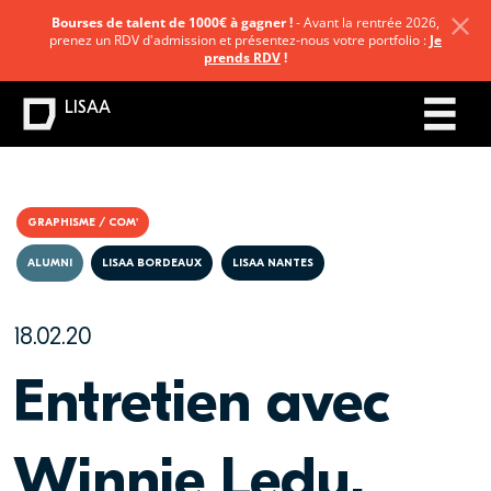
Bourses de talent de 1000€ à gagner !
- Avant la rentrée 2026,
prenez un RDV d'admission et présentez-nous votre portfolio :
Je
prends RDV
!
LISAA
GRAPHISME / COM'
ALUMNI
LISAA BORDEAUX
LISAA NANTES
18.02.20
Entretien avec
Winnie Ledu,