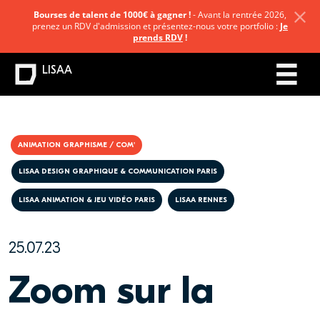
Bourses de talent de 1000€ à gagner !
- Avant la rentrée 2026,
prenez un RDV d'admission et présentez-nous votre portfolio :
Je
prends RDV
!
LISAA
ANIMATION GRAPHISME / COM'
LISAA DESIGN GRAPHIQUE & COMMUNICATION PARIS
LISAA ANIMATION & JEU VIDÉO PARIS
LISAA RENNES
25.07.23
Zoom sur la