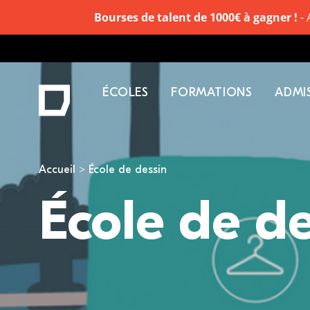
Bourses de talent de 1000€ à gagner !
- 
ÉCOLES
FORMATIONS
ADMI
Vous êtes ici
Accueil
École de dessin
École de de