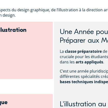
ts du design graphique, de l’illustration à la direction art
 design.
llustration
Une Année pour
Préparer aux Mé
La
classe préparatoire
de 
cruciale pour les étudiant
dans les
arts appliqués
.
C’est une année pluridisci
différentes spécialités cré
bases techniques indisp
que
L'illustration a