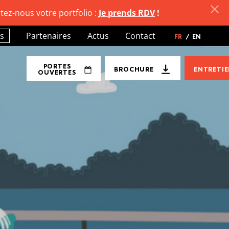
tez-nous votre portfolio :
Je prends RDV
!
s
Partenaires
Actus
Contact
FR
/
EN
PORTES
BROCHURE
ENTRETI
OUVERTES