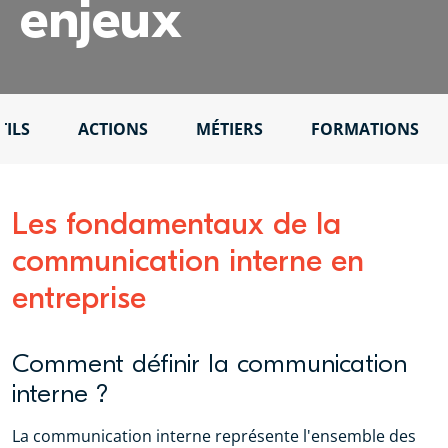
enjeux
TILS
ACTIONS
MÉTIERS
FORMATIONS
Les fondamentaux de la
communication interne en
entreprise
Comment définir la communication
interne ?
La communication interne représente l'ensemble des