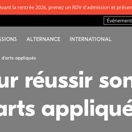
Avant la rentrée 2026, prenez un RDV d'admission et présen
Événement
SSIONS
ALTERNANCE
INTERNATIONAL
e d'arts appliqués
ur réussir so
'arts appliqu