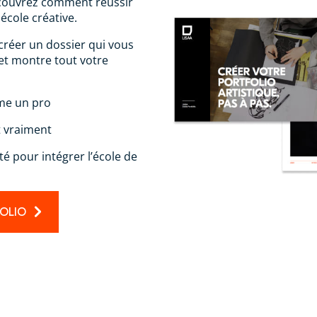
écouvrez comment réussir
école créative.
réer un dossier qui vous
et montre tout votre
me un pro
t vraiment
é pour intégrer l’école de
FOLIO