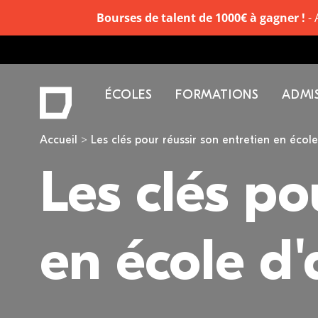
Bourses de talent de 1000€ à gagner !
- 
ÉCOLES
FORMATIONS
ADMI
Vous êtes ici
Accueil
Les clés pour réussir son entretien en écol
Les clés po
en école d