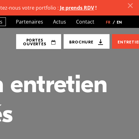
tez-nous votre portfolio :
Je prends RDV
!
s
Partenaires
Actus
Contact
FR
/
EN
PORTES
BROCHURE
ENTRETI
OUVERTES
n entretien
és