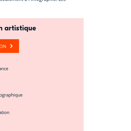
n artistique
ION
ance
pographique
ation