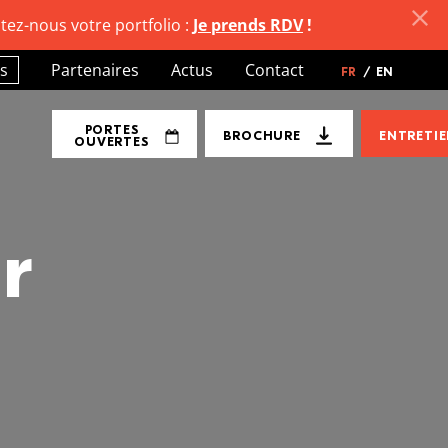
tez-nous votre portfolio :
Je prends RDV
!
s
Partenaires
Actus
Contact
FR
/
EN
PORTES
BROCHURE
ENTRETI
OUVERTES
r