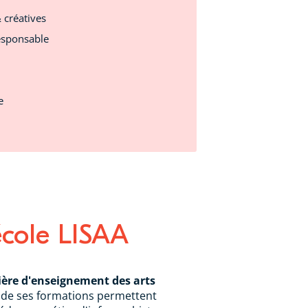
& créatives
esponsable
e
école LISAA
ière d'enseignement des arts
s de ses formations permettent