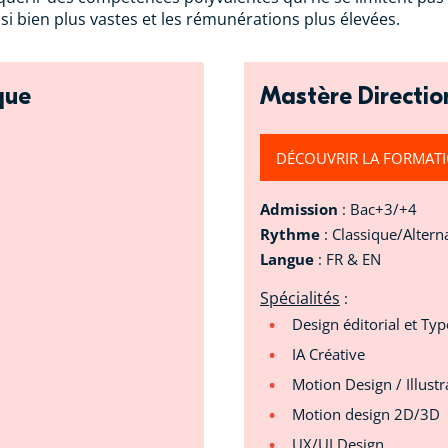
si bien plus vastes et les rémunérations plus élevées.
que
Mastère Directio
DÉCOUVRIR LA FORMAT
Admission
: Bac+3/+4
Rythme
: Classique/Altern
Langue
: FR & EN
Spécialités
:
Design éditorial et Ty
IA Créative
Motion Design / Illustr
Motion design 2D/3D
UX/UI Design