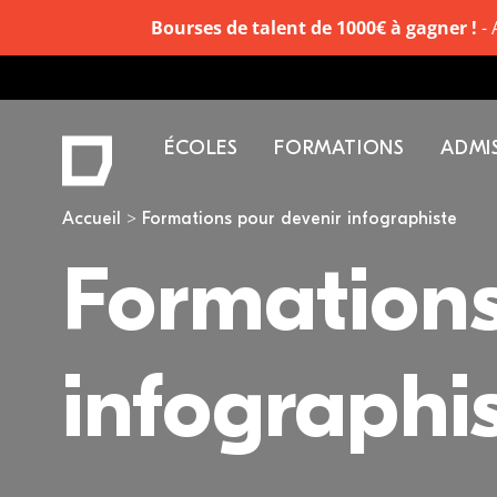
Bourses de talent de 1000€ à gagner !
- 
ÉCOLES
FORMATIONS
ADMI
Vous êtes ici
Accueil
Formations pour devenir infographiste
Formations
infographi