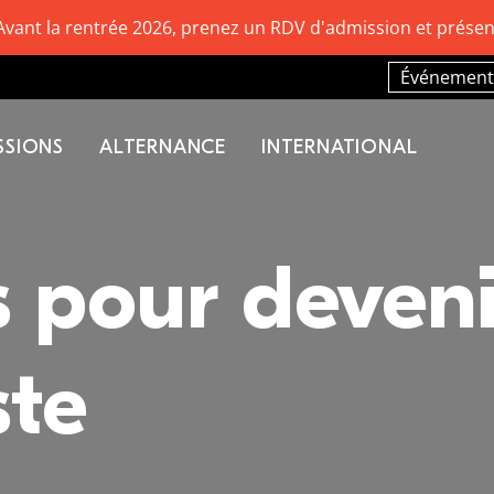
Avant la rentrée 2026, prenez un RDV d'admission et présen
Événement
SSIONS
ALTERNANCE
INTERNATIONAL
 pour deveni
ste