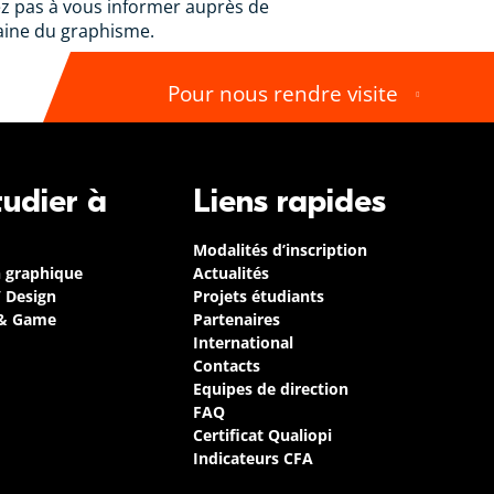
tez pas à vous informer auprès de
aine du graphisme.
Pour nous rendre visite
tudier à
Liens rapides
Modalités d’inscription
n graphique
Actualités
/ Design
Projets étudiants
 & Game
Partenaires
International
Contacts
Equipes de direction
FAQ
Certificat Qualiopi
Indicateurs CFA