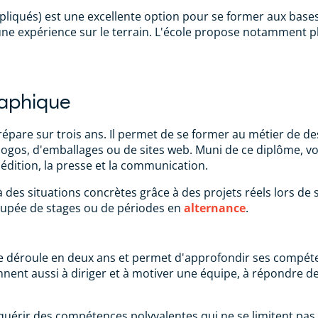
Appliqués) est une excellente option pour se former aux bas
e expérience sur le terrain. L'école propose notamment p
raphique
épare sur trois ans. Il permet de se former au métier de de
 logos, d'emballages ou de sites web. Muni de ce diplôme, v
l'édition, la presse et la communication.
 des situations concrètes grâce à des projets réels lors de
ecoupée de stages ou de périodes en
alternance
.
 déroule en deux ans et permet d'approfondir ses compéte
nent aussi à diriger et à motiver une équipe, à répondre de
uérir des compétences polyvalentes qui ne se limitent pas 