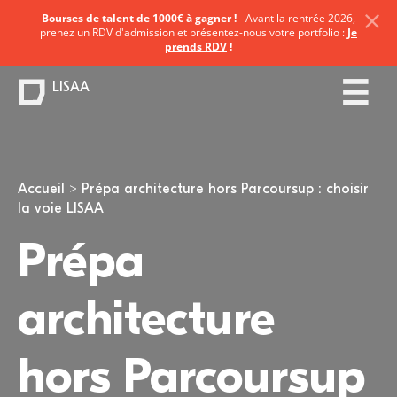
Bourses de talent de 1000€ à gagner !
- Avant la rentrée 2026,
prenez un RDV d'admission et présentez-nous votre portfolio :
Je
prends RDV
!
LISAA
Vous êtes ici
Accueil
Prépa architecture hors Parcoursup : choisir
la voie LISAA
Prépa
architecture
hors Parcoursup