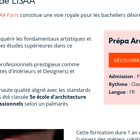
 de LISAA
AA Paris
constitue une voie royale pour les bacheliers désir
quérir les fondamentaux artistiques et
Prépa Ar
ses études supérieures dans ce
DÉCOUVRIR
 professionnels prestigieux comme
es d'Intérieurs et Designers) et
Admission
: 
Rythme
: Cla
aute qualité aligné avec les standards
Langue
: FR
rs été classée
5e école d'architecture
essionnels
selon un palmarès
Cette formation dure 1 an 
l'univers des métiers créat