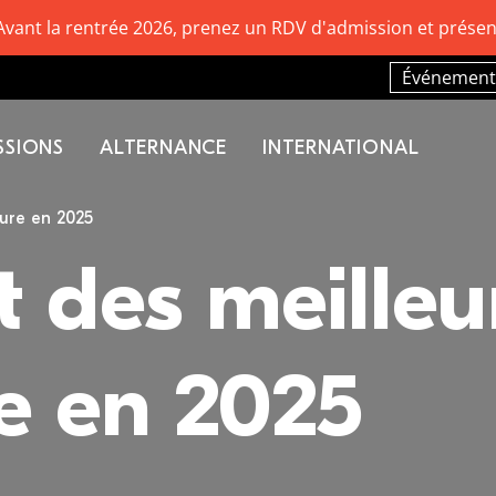
Avant la rentrée 2026, prenez un RDV d'admission et présen
Événement
SSIONS
ALTERNANCE
INTERNATIONAL
ure en 2025
 des meilleu
re en 2025