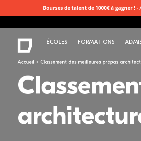
Bourses de talent de 1000€ à gagner !
- 
ÉCOLES
FORMATIONS
ADMI
Vous êtes ici
Accueil
Classement des meilleures prépas architect
Classement
architectu