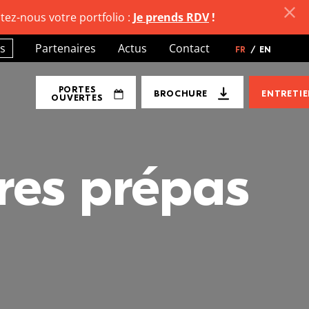
tez-nous votre portfolio :
Je prends RDV
!
s
Partenaires
Actus
Contact
FR
/
EN
PORTES
BROCHURE
ENTRETI
OUVERTES
res prépas