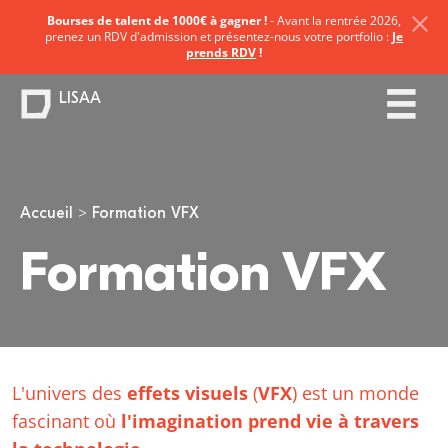
Bourses de talent de 1000€ à gagner !
- Avant la rentrée 2026,
prenez un RDV d'admission et présentez-nous votre portfolio :
Je
prends RDV
!
LISAA
Vous êtes ici
Accueil
Formation VFX
Formation VFX
L'univers des
effets visuels
(
VFX
) est un monde
fascinant où
l'imagination prend vie à travers