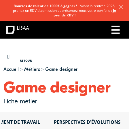
Bourses de talent de 1000€ à gagner !
- Avant la rentrée 2026,
prenez un RDV d'admission et présentez-nous votre portfolio :
Je
prends RDV
!
LISAA
VOUS ÊTES ICI
RETOUR
Accueil
Métiers
Game designer
Game designer
Fiche métier
MENT DE TRAVAIL
PERSPECTIVES D'ÉVOLUTIONS