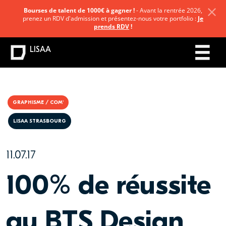
Bourses de talent de 1000€ à gagner !
- Avant la rentrée 2026,
prenez un RDV d'admission et présentez-nous votre portfolio :
Je
prends RDV
!
LISAA
GRAPHISME / COM'
LISAA STRASBOURG
11.07.17
100% de réussite
au BTS Design