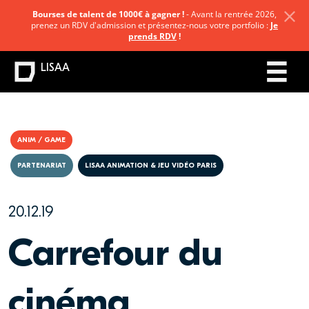
Bourses de talent de 1000€ à gagner !
- Avant la rentrée 2026,
prenez un RDV d'admission et présentez-nous votre portfolio :
Je
prends RDV
!
LISAA
ANIM / GAME
PARTENARIAT
LISAA ANIMATION & JEU VIDÉO PARIS
20.12.19
Carrefour du
cinéma