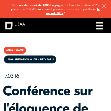
Bourses de talent de 1000€ à gagner !
- Avant la rentrée 2026,
prenez un RDV d'admission et présentez-nous votre portfolio :
Je
prends RDV
!
LISAA
ANIM / GAME
LISAA ANIMATION & JEU VIDÉO PARIS
17.03.16
Conférence sur
l'éloquence de