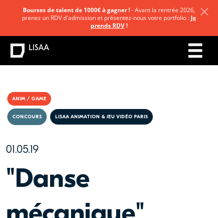
Bourses de talent de 1000€ à gagner !
- Avant la rentrée 2026,
prenez un RDV d'admission et présentez-nous votre portfolio :
Je
prends RDV
!
LISAA
ANIM / GAME
CONCOURS
LISAA ANIMATION & JEU VIDÉO PARIS
01.05.19
"Danse
mécanique"