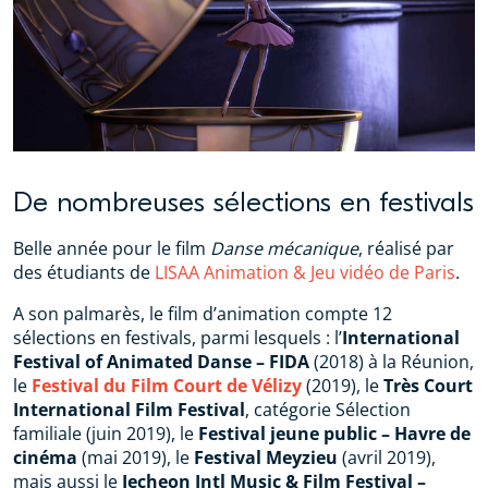
De nombreuses sélections en festivals
Belle année pour le film
Danse mécanique
, réalisé par
des étudiants de
LISAA Animation & Jeu vidéo de Paris
.
A son palmarès, le film d’animation compte 12
sélections en festivals, parmi lesquels : l’
International
Festival of Animated Danse – FIDA
(2018) à la Réunion,
le
Festival du Film Court de Vélizy
(2019), le
Très Court
International Film Festival
, catégorie Sélection
familiale (juin 2019), le
Festival jeune public – Havre de
cinéma
(mai 2019), le
Festival Meyzieu
(avril 2019),
mais aussi le
Jecheon Intl Music & Film Festival –