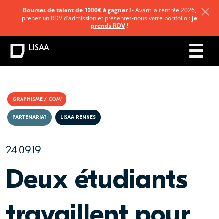
Bourses de talent de 1000€ à gagner !
- Avant la rentrée 2026,
prenez un RDV d'admission et présentez-nous votre portfolio :
Je
prends RDV
!
LISAA
GRAPHISME / COM'
PARTENARIAT
LISAA RENNES
24.09.19
Deux étudiants
travaillent pour