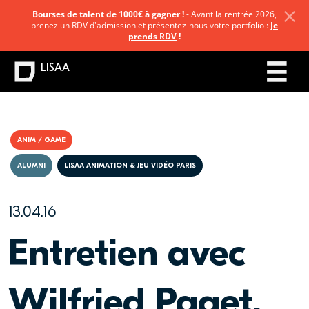
Bourses de talent de 1000€ à gagner !
- Avant la rentrée 2026,
prenez un RDV d'admission et présentez-nous votre portfolio :
Je
prends RDV
!
LISAA
ANIM / GAME
ALUMNI
LISAA ANIMATION & JEU VIDÉO PARIS
13.04.16
Entretien avec
Wilfried Paget,