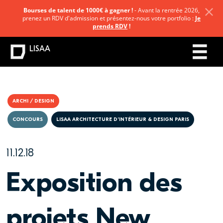
Bourses de talent de 1000€ à gagner !
- Avant la rentrée 2026,
prenez un RDV d'admission et présentez-nous votre portfolio :
Je
prends RDV
!
LISAA
ARCHI / DESIGN
CONCOURS
LISAA ARCHITECTURE D’INTÉRIEUR & DESIGN PARIS
11.12.18
Exposition des
projets New