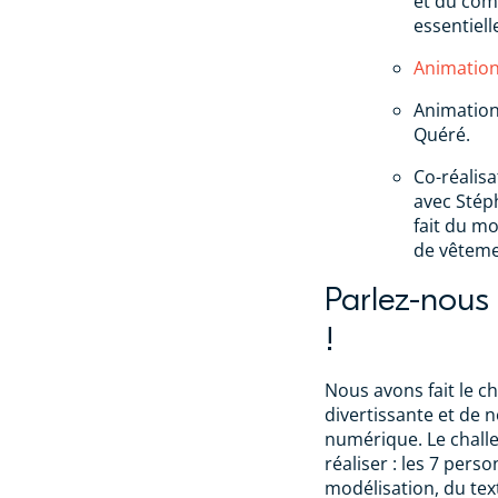
et du com
essentiell
Animatio
Animation
Quéré.
Co-réalisa
avec Stéph
fait du mo
de vêteme
Parlez-nous
!
Nous avons fait le ch
divertissante et de 
numérique. Le challe
réaliser : les 7 pers
modélisation, du tex