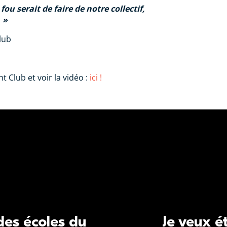
fou serait de faire de notre collectif,
.
lub
ght Club et voir la vidéo :
ici !
 des écoles du
Je veux é