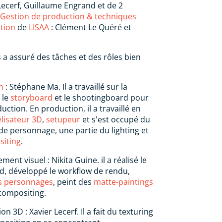
 Lecerf, Guillaume Engrand et de 2
Gestion de production & techniques
tion
de
LISAA
: Clément Le Quéré et
a assuré des tâches et des rôles bien
n
: Stéphane Ma. Il a travaillé sur la
 le
storyboard
et le shootingboard pour
uction. En production, il a travaillé en
lisateur 3D
,
setupeur
et s'est occupé du
de personnage, une partie du lighting et
iting
.
ent visuel : Nikita Guine. il a réalisé le
d, développé le workflow de rendu,
es personnages
, peint des
matte-paintings
 compositing.
on 3D : Xavier Lecerf. Il a fait du texturing