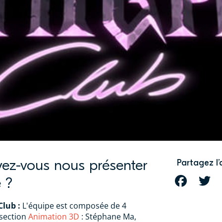
vez-vous nous présenter
Partagez l’
 ?
FACEBOOK
T
Club :
L'équipe est composée de 4
 section
Animation 3D
: Stéphane Ma,