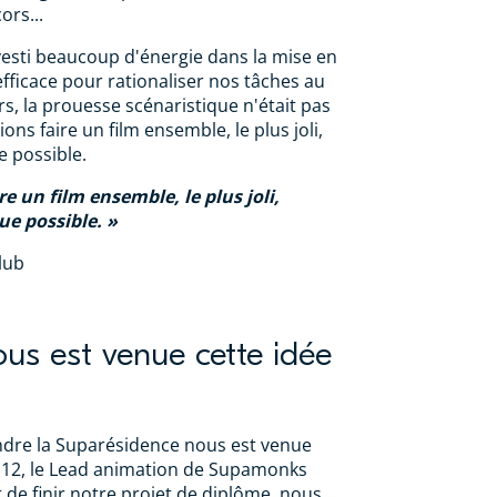
ors...
esti beaucoup d'énergie dans la mise en
fficace pour rationaliser nos tâches au
s, la prouesse scénaristique n'était pas
ons faire un film ensemble, le plus joli,
 possible.
e un film ensemble, le plus joli,
e possible.
lub
s est venue cette idée
indre la Suparésidence nous est venue
an12, le Lead animation de Supamonks
t de finir notre projet de diplôme, nous