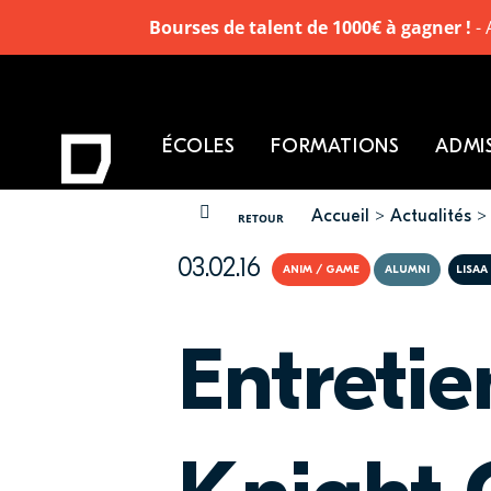
Bourses de talent de 1000€ à gagner !
- 
ÉCOLES
FORMATIONS
ADMI
Accueil
Actualités
VOUS ÊTES ICI
RETOUR
03.02.16
ANIM / GAME
ALUMNI
LISAA
Entretie