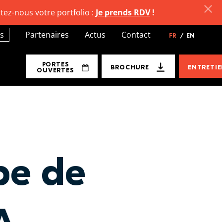
tez-nous votre portfolio :
Je prends RDV
!
s
Partenaires
Actus
Contact
FR
/
EN
PORTES
BROCHURE
ENTRETI
OUVERTES
pe de