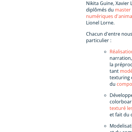
Nikita Guine, Xavier
diplômés du
master 
numériques d'anima
Lionel Lorne.
Chacun d'entre nous 
particulier :
Réalisatio
narration,
la préprod
tant
modé
texturing 
du
compos
Développem
colorboar
texturé l
et fait du
Modelisati