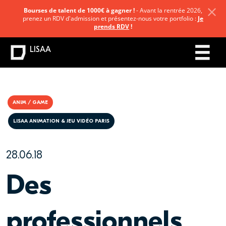
Bourses de talent de 1000€ à gagner !
- Avant la rentrée 2026,
prenez un RDV d'admission et présentez-nous votre portfolio :
Je
prends RDV
!
LISAA
ANIM / GAME
LISAA ANIMATION & JEU VIDÉO PARIS
28.06.18
Des
professionnels