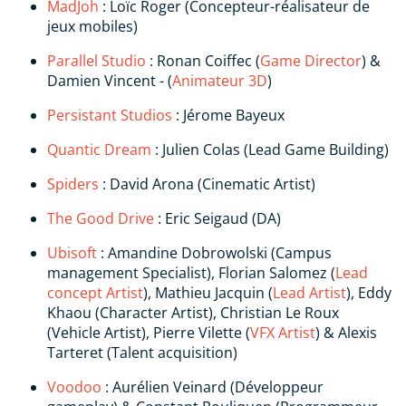
MadJoh
: Loïc Roger (Concepteur-réalisateur de
jeux mobiles)
Parallel Studio
: Ronan Coiffec (
Game Director
) &
Damien Vincent - (
Animateur 3D
)
Persistant Studios
: Jérome Bayeux
Quantic Dream
: Julien Colas (Lead Game Building)
Spiders
: David Arona (Cinematic Artist)
The Good Drive
: Eric Seigaud (DA)
Ubisoft
: Amandine Dobrowolski (Campus
management Specialist), Florian Salomez (
Lead
concept Artist
), Mathieu Jacquin (
Lead Artist
), Eddy
Khaou (Character Artist), Christian Le Roux
(Vehicle Artist), Pierre Vilette (
VFX Artist
) & Alexis
Tarteret (Talent acquisition)
Voodoo
: Aurélien Veinard (Développeur