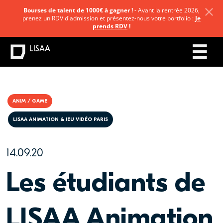
Bourses de talent de 1000€ à gagner !
- Avant la rentrée 2026,
prenez un RDV d'admission et présentez-nous votre portfolio :
Je
prends RDV
!
LISAA
ANIM / GAME
LISAA ANIMATION & JEU VIDÉO PARIS
14.09.20
Les étudiants de
LISAA Animation