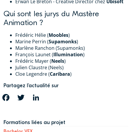
Erwan Le Breton - Creative Director chez
Ubisoft
Qui sont les jurys du Mastère
Animation ?
Frédéric Hélie (
Moobles
)
Marine Perrin (
Supamonks
)
Marlène Ranchon (Supamonks)
François Launet (
Illumination
)
Frédéric Mayer (
Neels
)
Julien Claustre (Neels)
Cloe Legendre (
Caribara
)
Partagez l’actualité sur
FACEBOOK
TWITTER
LINKEDIN
Formations liées au projet
Bachelor VFX